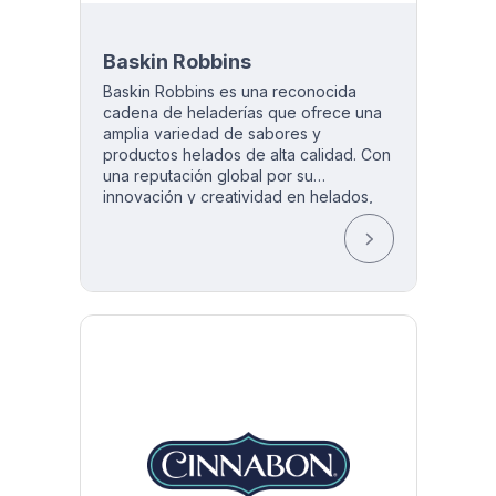
Baskin Robbins
Baskin Robbins es una reconocida
cadena de heladerías que ofrece una
amplia variedad de sabores y
productos helados de alta calidad. Con
una reputación global por su
innovación y creatividad en helados,
Baskin Robbins sigue esa tradición al
proporcionar a sus clientes una
experiencia única con sus más de 31
sabores icónicos y opciones
personalizadas.
Desde conos de waffle, helado soft,
sundaes y milkshaes, Está heladeria se
enorgullece de brindar momentos de
deleite y indulgencia a sus clientes con
sus productos frescos y deliciosos.