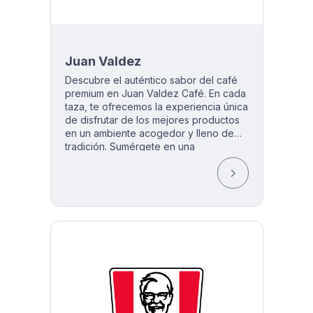
Juan Valdez
Descubre el auténtico sabor del café
premium en Juan Valdez Café. En cada
taza, te ofrecemos la experiencia única
de disfrutar de los mejores productos
en un ambiente acogedor y lleno de
tradición. Sumérgete en una
experiencia sensorial inigualable
mientras disfrutas de nuestros
deliciosos nevados, Iced Latte y los
más exquisitos desayunos. ¡Aterriza en
el delicioso sabor del Juan Valdez en
el Aeropuerto de Quito!