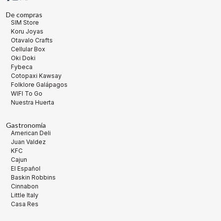
De compras
SIM Store
Koru Joyas
Otavalo Crafts
Cellular Box
Oki Doki
Fybeca
Cotopaxi Kawsay
Folklore Galápagos
WIFI To Go
Nuestra Huerta
Gastronomía
American Deli
Juan Valdez
KFC
Cajun
El Español
Baskin Robbins
Cinnabon
Little Italy
Casa Res