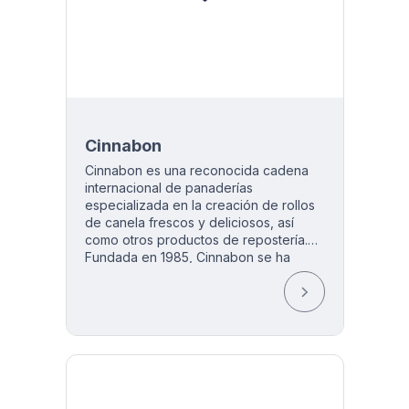
Cinnabon
Cinnabon es una reconocida cadena
internacional de panaderías
especializada en la creación de rollos
de canela frescos y deliciosos, así
como otros productos de repostería.
Fundada en 1985, Cinnabon se ha
ganado una reputación por su distintivo
aroma a canela y su irresistible sabor.
Además de los clásicos rollos de
canela, la cadena ofrece una variedad
de productos, que incluyen mini rollos,
rollos con nueces, postres helados y
bebidas calientes. Cinnabon se
esfuerza por ofrecer a sus clientes una