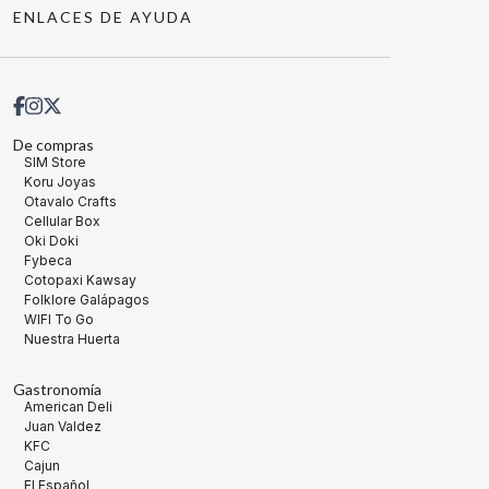
ENLACES DE AYUDA
De compras
SIM Store
Koru Joyas
Otavalo Crafts
Cellular Box
Oki Doki
Fybeca
Cotopaxi Kawsay
Folklore Galápagos
WIFI To Go
Nuestra Huerta
Gastronomía
American Deli
Juan Valdez
KFC
Cajun
El Español