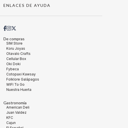
ENLACES DE AYUDA
De compras
SIM Store
Koru Joyas
Otavalo Crafts
Cellular Box
Oki Doki
Fybeca
Cotopaxi Kawsay
Folklore Galápagos
WIFI To Go
Nuestra Huerta
Gastronomía
American Deli
Juan Valdez
KFC
Cajun
El Español