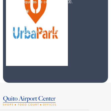
(P2) o máquinas de cobro (P2, P3).
UBICACIÓN:
P2, P3
HORARIO DE ATENCIÓN:
Lunes a domingo, 24 horas
CONTACTO:
098 601 9740 593) 02 250 1301